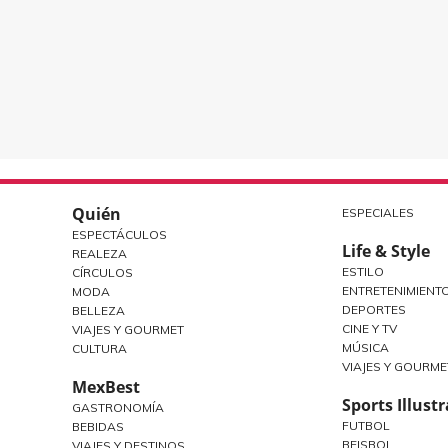
Quién
ESPECIALES
ESPECTÁCULOS
Life & Style
REALEZA
ESTILO
CÍRCULOS
ENTRETENIMIENT
MODA
DEPORTES
BELLEZA
CINE Y TV
VIAJES Y GOURMET
MÚSICA
CULTURA
VIAJES Y GOURME
MexBest
Sports Illust
GASTRONOMÍA
FUTBOL
BEBIDAS
BEISBOL
VIAJES Y DESTINOS