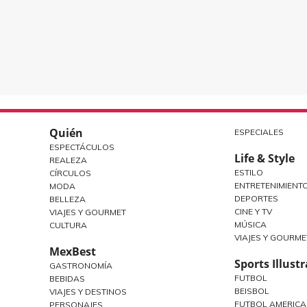
Quién
ESPECIALES
ESPECTÁCULOS
Life & Style
REALEZA
ESTILO
CÍRCULOS
ENTRETENIMIENT
MODA
DEPORTES
BELLEZA
CINE Y TV
VIAJES Y GOURMET
MÚSICA
CULTURA
VIAJES Y GOURME
MexBest
Sports Illust
GASTRONOMÍA
FUTBOL
BEBIDAS
BEISBOL
VIAJES Y DESTINOS
FUTBOL AMERIC
PERSONAJES