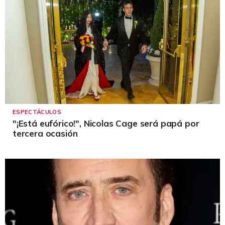
ESPECTÁCULOS
"¡Está eufórico!", Nicolas Cage será papá por
tercera ocasión