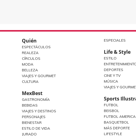
Quién
ESPECIALES
ESPECTÁCULOS
Life & Style
REALEZA
ESTILO
CÍRCULOS
ENTRETENIMIENT
MODA
DEPORTES
BELLEZA
CINE Y TV
VIAJES Y GOURMET
MÚSICA
CULTURA
VIAJES Y GOURME
MexBest
Sports Illust
GASTRONOMÍA
FUTBOL
BEBIDAS
BEISBOL
VIAJES Y DESTINOS
FUTBOL AMERIC
PERSONAJES
BASQUETBOL
BIENESTAR
MÁS DEPORTE
ESTILO DE VIDA
LIFESTYLE
JURADO