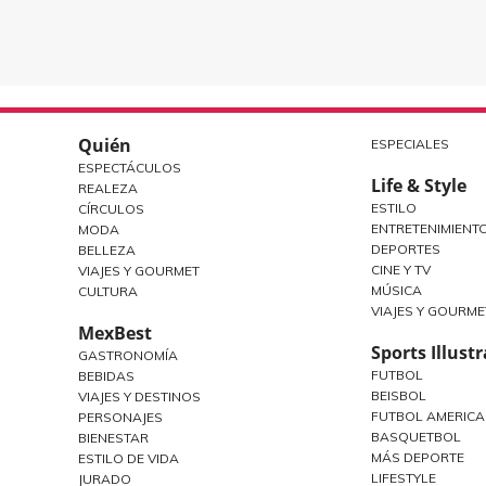
Quién
ESPECIALES
ESPECTÁCULOS
Life & Style
REALEZA
ESTILO
CÍRCULOS
ENTRETENIMIENT
MODA
DEPORTES
BELLEZA
CINE Y TV
VIAJES Y GOURMET
MÚSICA
CULTURA
VIAJES Y GOURME
MexBest
Sports Illust
GASTRONOMÍA
FUTBOL
BEBIDAS
BEISBOL
VIAJES Y DESTINOS
FUTBOL AMERIC
PERSONAJES
BASQUETBOL
BIENESTAR
MÁS DEPORTE
ESTILO DE VIDA
LIFESTYLE
JURADO