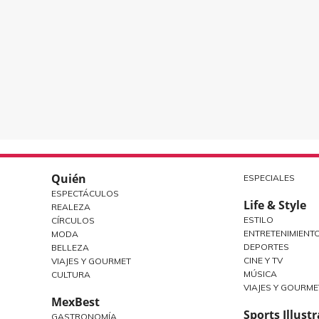
Quién
ESPECIALES
ESPECTÁCULOS
Life & Style
REALEZA
ESTILO
CÍRCULOS
ENTRETENIMIENT
MODA
DEPORTES
BELLEZA
CINE Y TV
VIAJES Y GOURMET
MÚSICA
CULTURA
VIAJES Y GOURME
MexBest
Sports Illust
GASTRONOMÍA