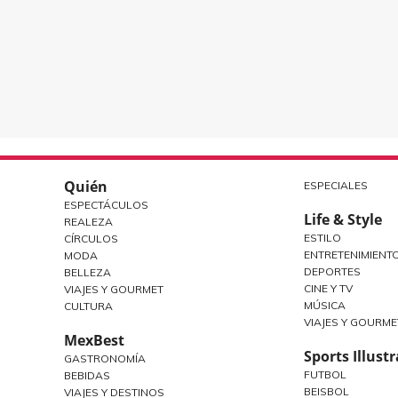
Quién
ESPECIALES
ESPECTÁCULOS
Life & Style
REALEZA
ESTILO
CÍRCULOS
ENTRETENIMIENT
MODA
DEPORTES
BELLEZA
CINE Y TV
VIAJES Y GOURMET
MÚSICA
CULTURA
VIAJES Y GOURME
MexBest
Sports Illust
GASTRONOMÍA
FUTBOL
BEBIDAS
BEISBOL
VIAJES Y DESTINOS