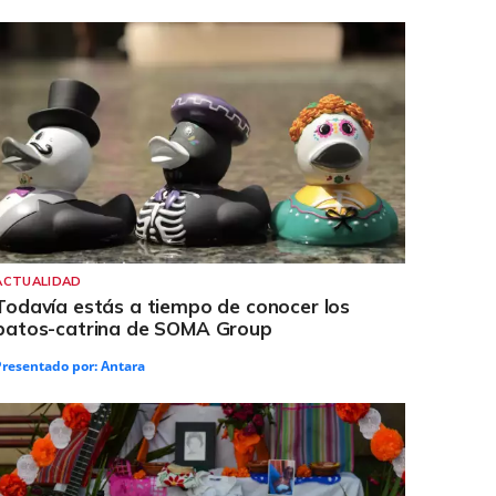
ACTUALIDAD
Todavía estás a tiempo de conocer los
patos-catrina de SOMA Group
Presentado por:
Antara