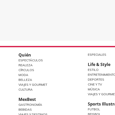
Quién
ESPECIALES
ESPECTÁCULOS
Life & Style
REALEZA
ESTILO
CÍRCULOS
ENTRETENIMIENT
MODA
DEPORTES
BELLEZA
CINE Y TV
VIAJES Y GOURMET
MÚSICA
CULTURA
VIAJES Y GOURME
MexBest
Sports Illust
GASTRONOMÍA
FUTBOL
BEBIDAS
BEISBOL
VIAJES Y DESTINOS