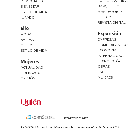
FUTBOL AMERIC
PERSONAJES
BASQUETBOL
BIENESTAR
MÁS DEPORTE
ESTILO DE VIDA
LIFESTYLE
JURADO
REVISTA DIGITAL
Elle
Expansión
MODA
EMPRESAS
BELLEZA
HOME EXPANSIÓN
CELEBS
ECONOMÍA
ESTILO DE VIDA
INTERNACIONAL
Mujeres
TECNOLOGÍA
OBRAS
ACTUALIDAD
ESG
LIDERAZGO
MUJERES
OPINIÓN
Entertainment
© 2026 Derechos Reservados Expansión, S.A. de C.V.