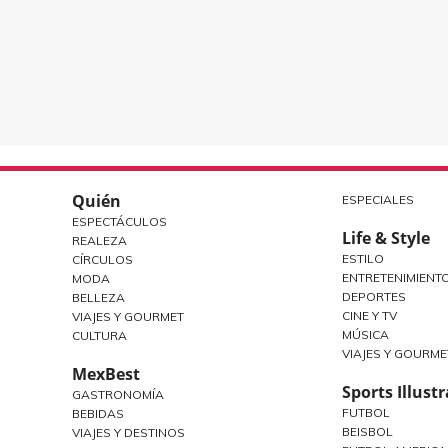
Quién
ESPECIALES
ESPECTÁCULOS
Life & Style
REALEZA
ESTILO
CÍRCULOS
ENTRETENIMIENT
MODA
DEPORTES
BELLEZA
CINE Y TV
VIAJES Y GOURMET
MÚSICA
CULTURA
VIAJES Y GOURME
MexBest
Sports Illust
GASTRONOMÍA
FUTBOL
BEBIDAS
BEISBOL
VIAJES Y DESTINOS