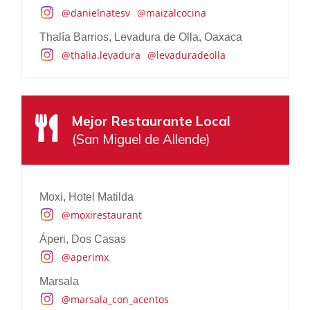
@danielnatesv
@maizalcocina
Thalía Barrios, Levadura de Olla, Oaxaca
@thalia.levadura
@levaduradeolla
Mejor Programa Bienestar
Mejor Restaurante Local
Banyan Tree Mayakoba, Riviera Maya
(San Miguel de Allende)
@banyantreemayakoba
Nizuc Resort & Spa, Riviera Maya
@nuzucresort
Moxi, Hotel Matilda
Zadún, A Ritz Carlton Reserve, Los Cabos
@moxirestaurant
@zadunreserve
Áperi, Dos Casas
Esperanza Resort, Los Cabos
@aperimx
@esperanzaauberge
Marsala
Etéreo, Riviera Maya
@marsala_con_acentos