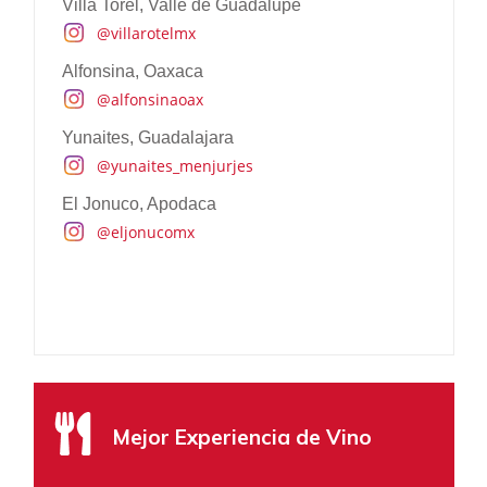
Villa Torel, Valle de Guadalupe
Live Aqua San Miguel de Allende
@villarotelmx
@liveaquasanmiguel
@liveaquaoficial
Alfonsina, Oaxaca
Las Ventanas al Paraíso, Los Cabos
@alfonsinaoax
@lasventanasalparaiso
Yunaites, Guadalajara
@yunaites_menjurjes
El Jonuco, Apodaca
@eljonucomx
Escape Romántico
Montage, Los Cabos
Mejor Experiencia de Vino
@montageloscabos
@montagehotels