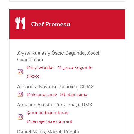
Chileno Bay Resort & Residences, Los Cabos
Chef Promesa
@chilenobayauberge
Rosewood Mayakoba, Riviera Maya
@rwmayakoba
Xrysw Ruelas y Óscar Segundo, Xocol,
La Casa de la Playa, Riviera Maya
Guadalajara
@lacasadelaplaya
@xryswruelas
@j_oscarsegundo
@xocol_
Chablé Yucatán
@chablehotels
Alejandra Navarro, Botánico, CDMX
@alejandranav
@botanicomx
One & Only Mandarina, Nayarit
@oomandarina
Armando Acosta, Cerrajería, CDMX
@armandoacostaram
@cerrajeria.restaurant
Daniel Nates, Maizal, Puebla