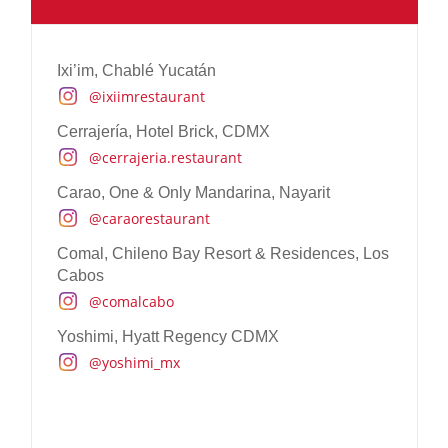
Hotel Terrestre, Puerto Escondido
@terrestrehotel
Ixi’im, Chablé Yucatán
Círculo Mexicano, CDMX
@ixiimrestaurant
@circulomexicano
Cerrajería, Hotel Brick, CDMX
Baja Club, La Paz
@cerrajeria.restaurant
@bajaclubhotel
Carao, One & Only Mandarina, Nayarit
Casona Sforza, Puerto Escondido
@caraorestaurant
@casonasforza
Comal, Chileno Bay Resort & Residences, Los
Cabos
@comalcabo
Yoshimi, Hyatt Regency CDMX
@yoshimi_mx
Experiencia Gourmet