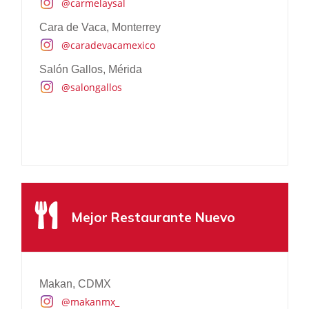
@carmelaysal
@nickelodeonla
Cara de Vaca, Monterrey
@caradevacamexico
Salón Gallos, Mérida
@salongallos
Programa de Sostenibilidad
One & Only Mandarina, Nayarit
Mejor Restaurante Nuevo
@oomandarina
Rosewood Mayakoba, Riviera Maya
@nickelodeonla
Makan, CDMX
El Perdido Hotel, El Pescadero, BCS
@makanmx_