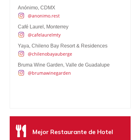
@elperdidomx
Anónimo, CDMX
Habitas Bacalar
@anonimo.rest
@habitasbacalar
Café Laurel, Monterrey
The Haciendas, Yucatán y Campeche
@cafelaurelmty
Yaya, Chileno Bay Resort & Residences
@chilenobayauberge
Bruma Wine Garden, Valle de Guadalupe
@brumawinegarden
Diseño y Arquitectura
One & Only Mandarina, Nayarit
Mejor Restaurante de Hotel
@oomandarina