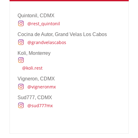
Waldorf Astoria, Los Cabos Pedregal
@waldorfastoria
Quintonil, CDMX
Chablé Yucatán
@rest_quintonil
@chableyucatan
@chablehotels
Cocina de Autor, Grand Velas Los Cabos
La Casa Rodavento, Valle de Bravo
@grandvelascabos
@lacasarodavento
@rodavento
Koli, Monterrey
Japoneza Retreat, Tlaxcala
@japonezaretreat
@koli.rest
Vigneron, CDMX
@vigneronmx
Sud777, CDMX
@sud777mx
Escape de Negocios