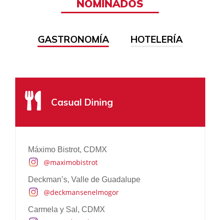
NOMINADOS
GASTRONOMÍA
HOTELERÍA
Escape Familiar
One & Only Mandarina, Nayarit
Casual Dining
@oomandarina
Hotel Xcaret México, Riviera Maya
@hotelxcaretmexico
Máximo Bistrot, CDMX
Banyan Mayakoba, Riviera Maya
@maximobistrot
@banyantreecabomarques
Deckman’s, Valle de Guadalupe
Grand Luxxe Vidanta, Nuevo Vallarta
@deckmansenelmogor
@vidanta
Carmela y Sal, CDMX
Nickelodeon, Riviera Maya