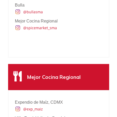
@etereoauberge
Bulla
@bullasma
Mejor Cocina Regional
@spicemarket_sma
Mejor Servicio
Zadún, A Ritz Carlton Reserve, Los Cabos
Mejor Cocina Regional
@zadunreserve
One & Only Mandarina, Nayarit
@oomandarina
Expendio de Maíz, CDMX
The Cape, Los Cabos
@exp_maiz
@thecapehotel