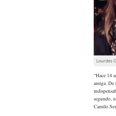
Lourdes O
“Hace 14 añ
amiga. De 
indispensab
segundo, no
Camilo Ses