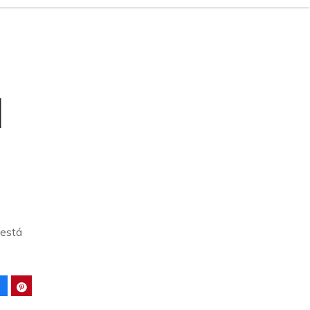
l
l
 está
Facebook
Pinterest