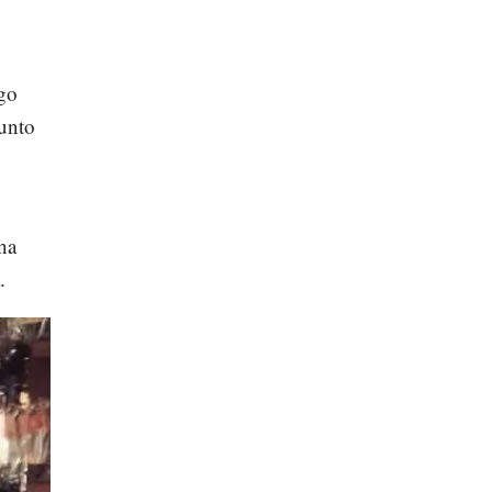
ego
junto
una
.