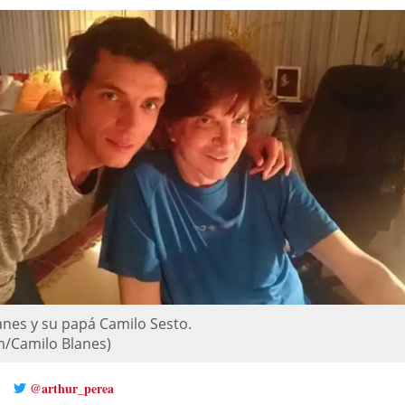
anes y su papá Camilo Sesto.
m/Camilo Blanes)
@arthur_perea