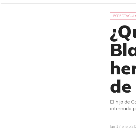
ESPECTÁCUL
¿Q
Bla
he
de
El hijo de 
internado po
lun 17 enero 