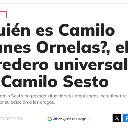
OS
uién es Camilo
nes Ornelas?, e
redero universa
 Camilo Sesto
Camilo Sesto ha pasado situaciones complicadas; actualmente
r su adicción a las drogas.
2022 02:23 PM
Añadir Quién en Google
Tweet