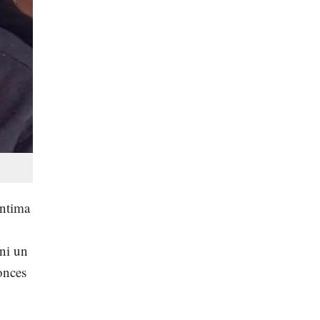
íntima
 ni un
onces