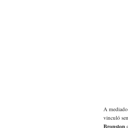
A mediados 
vinculó se
Bronston