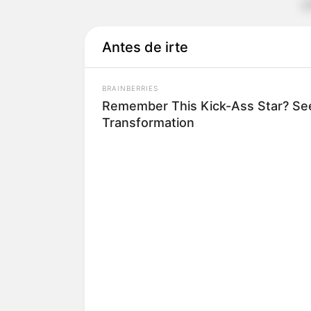
Además, se 