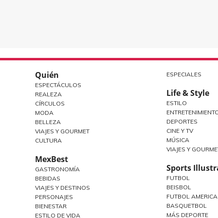
Quién
ESPECIALES
ESPECTÁCULOS
Life & Style
REALEZA
ESTILO
CÍRCULOS
ENTRETENIMIENT
MODA
DEPORTES
BELLEZA
CINE Y TV
VIAJES Y GOURMET
MÚSICA
CULTURA
VIAJES Y GOURME
MexBest
Sports Illust
GASTRONOMÍA
FUTBOL
BEBIDAS
BEISBOL
VIAJES Y DESTINOS
FUTBOL AMERIC
PERSONAJES
BASQUETBOL
BIENESTAR
MÁS DEPORTE
ESTILO DE VIDA