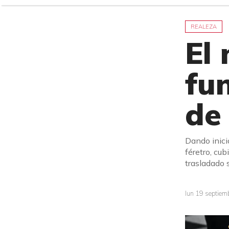
REALEZA
El
fu
de 
Dando inici
féretro, cub
trasladado 
lun 19 septie