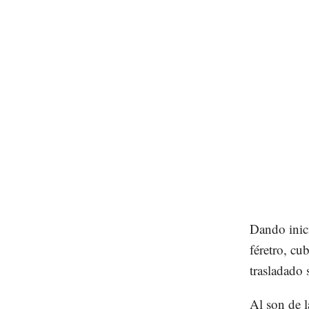
Dando inic
féretro, cu
trasladado 
Al son de l