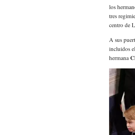
los hermano
tres regimi
centro de 
A sus puert
incluidos e
C
hermana