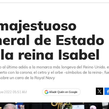
 majestuoso
neral de Estado
la reina Isabel
o al último adiós a la monarca más longeva del Reino Unido, e
ierto con la corona, el cetro y el orbe -símbolos de la reina-, fu
sobre un carro de la Royal Navy
mbre 2022 05:51 AM
Añadir Quién en Google
Tweet