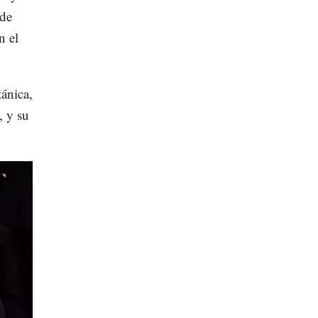
 de
n el
tánica,
, y su