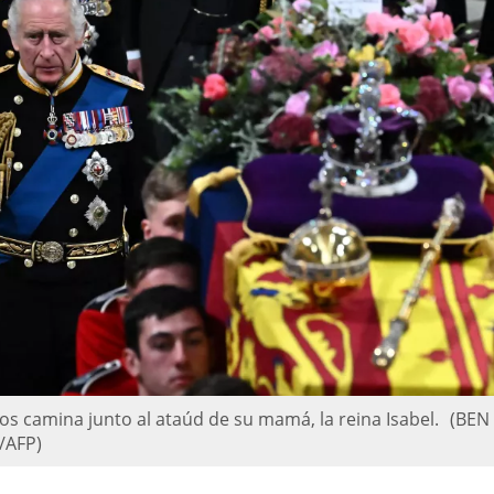
los camina junto al ataúd de su mamá, la reina Isabel.
(BEN
/AFP)