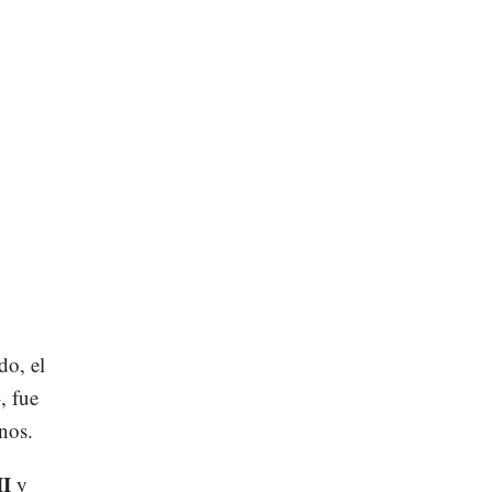
do, el
, fue
nos.
II
y