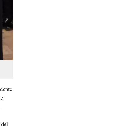
idente
de
l
 del