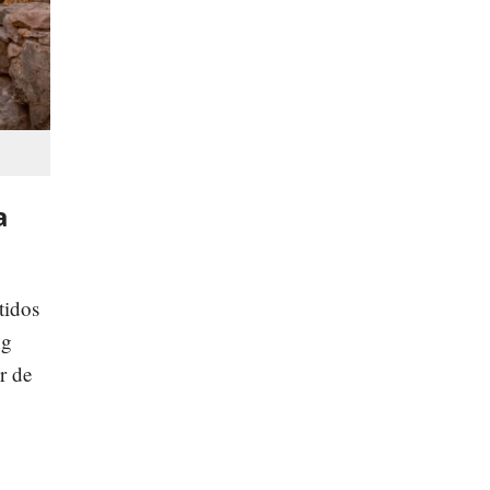
a
tidos
ng
r de