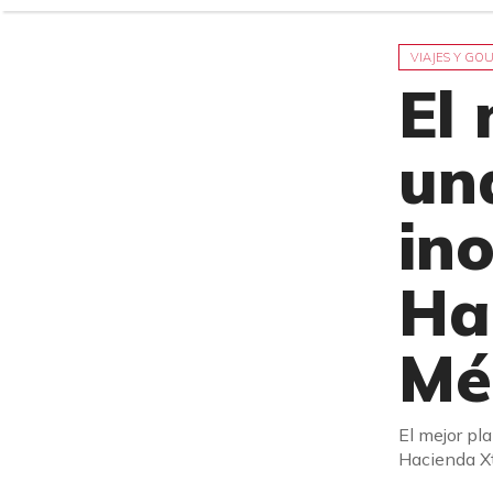
VIAJES Y GO
El
un
ino
Ha
Mé
El mejor pl
Hacienda Xt