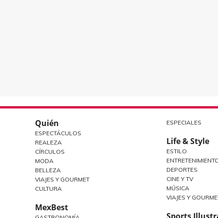
Quién
ESPECIALES
ESPECTÁCULOS
Life & Style
REALEZA
ESTILO
CÍRCULOS
ENTRETENIMIENT
MODA
DEPORTES
BELLEZA
CINE Y TV
VIAJES Y GOURMET
MÚSICA
CULTURA
VIAJES Y GOURME
MexBest
Sports Illust
GASTRONOMÍA