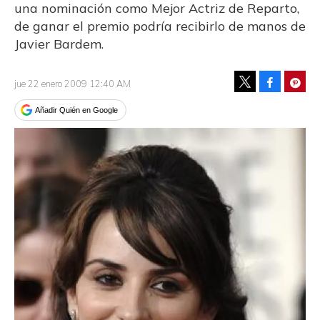
una nominación como Mejor Actriz de Reparto,
de ganar el premio podría recibirlo de manos de
Javier Bardem.
Facebook
Pinte
jue 22 enero 2009 12:40 AM
Tweet
Añadir Quién en Google