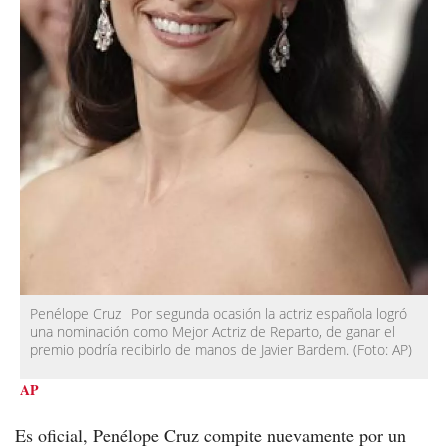
Penélope Cruz
Por segunda ocasión la actriz española logró
una nominación como Mejor Actriz de Reparto, de ganar el
premio podría recibirlo de manos de Javier Bardem.
(Foto:
AP
)
AP
Es oficial, Penélope Cruz compite nuevamente por un