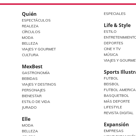
Quién
ESPECIALES
ESPECTÁCULOS
Life & Style
REALEZA
ESTILO
CÍRCULOS
ENTRETENIMIENT
MODA
DEPORTES
BELLEZA
CINE Y TV
VIAJES Y GOURMET
MÚSICA
CULTURA
VIAJES Y GOURME
MexBest
Sports Illust
GASTRONOMÍA
FUTBOL
BEBIDAS
BEISBOL
VIAJES Y DESTINOS
FUTBOL AMERIC
PERSONAJES
BASQUETBOL
BIENESTAR
MÁS DEPORTE
ESTILO DE VIDA
LIFESTYLE
JURADO
REVISTA DIGITAL
Elle
Expansión
MODA
EMPRESAS
BELLEZA