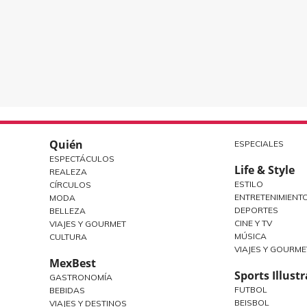
Quién
ESPECIALES
ESPECTÁCULOS
Life & Style
REALEZA
ESTILO
CÍRCULOS
ENTRETENIMIENT
MODA
DEPORTES
BELLEZA
CINE Y TV
VIAJES Y GOURMET
MÚSICA
CULTURA
VIAJES Y GOURME
MexBest
Sports Illust
GASTRONOMÍA
FUTBOL
BEBIDAS
BEISBOL
VIAJES Y DESTINOS