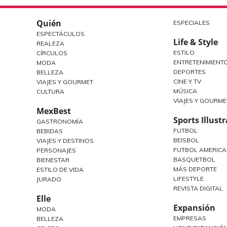
Quién
ESPECIALES
ESPECTÁCULOS
Life & Style
REALEZA
ESTILO
CÍRCULOS
ENTRETENIMIENT
MODA
DEPORTES
BELLEZA
CINE Y TV
VIAJES Y GOURMET
MÚSICA
CULTURA
VIAJES Y GOURME
MexBest
Sports Illust
GASTRONOMÍA
FUTBOL
BEBIDAS
BEISBOL
VIAJES Y DESTINOS
FUTBOL AMERIC
PERSONAJES
BASQUETBOL
BIENESTAR
MÁS DEPORTE
ESTILO DE VIDA
LIFESTYLE
JURADO
REVISTA DIGITAL
Elle
Expansión
MODA
EMPRESAS
BELLEZA