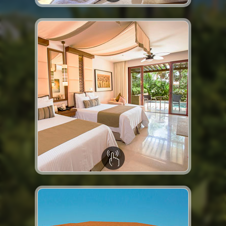
& Spa Resort.
Acceso a Dreams Playa Mujeres Golf
nacionales e importados.
así como a licores premium
la carta sin necesidad de reservar,
opciones gastronómicas gourmet a
Acceso ilimitado a una variedad de
exclusiva
Experiencia
concierge.
excelente servicio por parte del pool
vistas, un buen clima, así como del
disfrutar al máximo de increíbles
horas. En el área de piscina, vas a
directa en tu habitación las 24
Servicio de Concierge y atención
personalizada
Atención