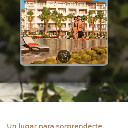
fiestas temáticas.
shows y música en vivo, incluyendo
entretenimiento nocturno con
a poder ser parte del
en pareja, con
Unlimited-Luxury®
van
inolvidables cuando los compartes
Los días de vacaciones son
actividades
Un sinfín de
Un lugar para sorprenderte