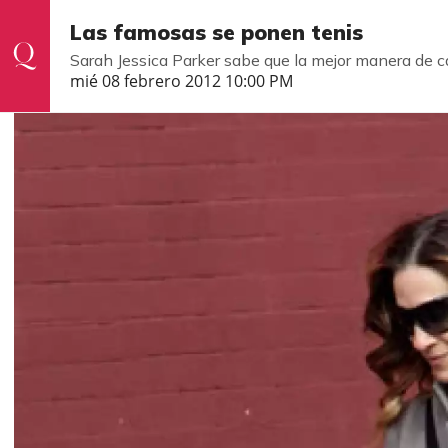
Las famosas se ponen tenis
Sarah Jessica Parker sabe que la mejor manera de c
mié 08 febrero 2012 10:00 PM