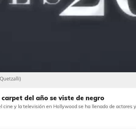
Quetzalli
)
carpet del año se viste de negro
l cine y la televisión en Hollywood se ha llenado de actore