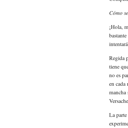
Cómo se
¡Hola, m
bastante
intentar
Regida p
tiene qu
no es pa
en cada 
mancha s
Versache
La parte
experime