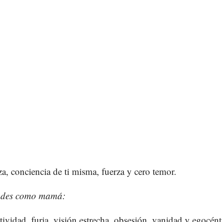
a, conciencia de ti misma, fuerza y cero temor.
ades como mamá:
ividad, furia, visión estrecha, obsesión, vanidad y egocént