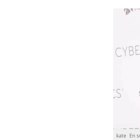
kate
En s