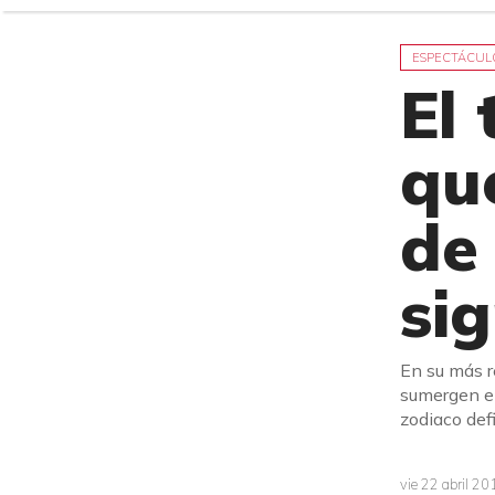
ESPECTÁCUL
El
que
de
si
En su más r
sumergen en
zodiaco def
vie 22 abril 2