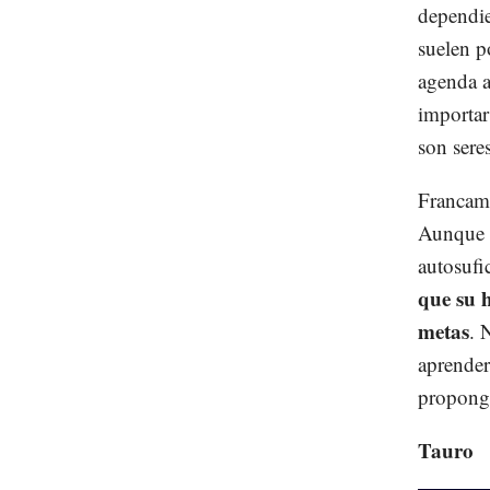
dependie
suelen p
agenda a
importar
son sere
Francamen
Aunque t
autosufi
que su h
metas
. 
aprender
propong
Tauro