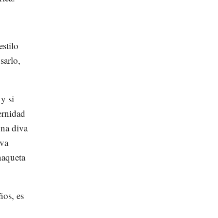
stilo
sarlo,
y si
ernidad
una diva
iva
haqueta
ños, es