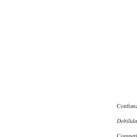
Confianz
Debilid
Competit