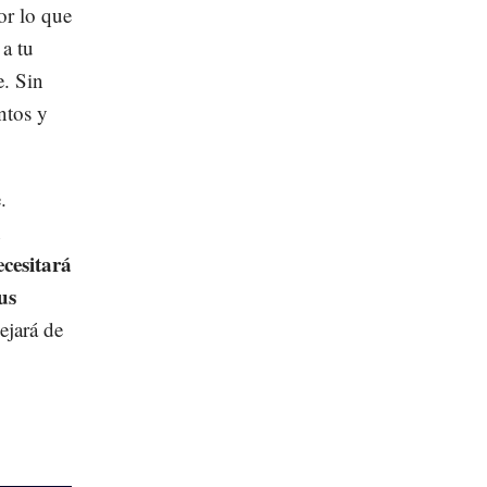
or lo que
 a tu
e. Sin
ntos y
.
n
cesitará
us
ejará de